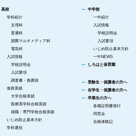
高校
中学校
学科紹介
一中紹介
文理科
入試情報
普通科
学校説明会
国際マルチメディア科
入試要項
電気科
いじめ防止基本方針
入試情報
一中NEWS
学校説明会
しろはと保育園
入試要項
調査書・推薦状
受験生・保護者の方へ
進路実績
在学生・保護者の方へ
大学合格実績
卒業生の方へ
医療系学科合格実績
各種証明書発行
就職・専門学校合格実績
同窓会
いじめ防止基本方針
合格体験記
学科通信