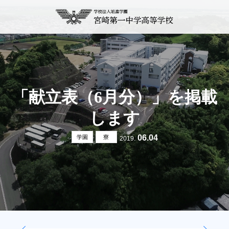
「献立表（6月分）」を掲載
します
06.04
学園
寮
2019.