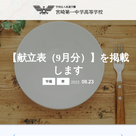
【献立表（9月分）】を掲載
します
08.23
学園
寮
2022.