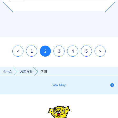
<
1
2
3
4
5
>
ホーム
お知らせ
学園
Site Map