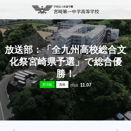
放送部：「全九州高校総合文
化祭宮崎県予選」で総合優
勝！
11.07
部活動
高校
2018.