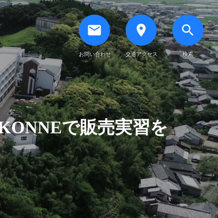
email
place
search
お問い合わせ
交通アクセス
検索
館KONNEで販売実習を