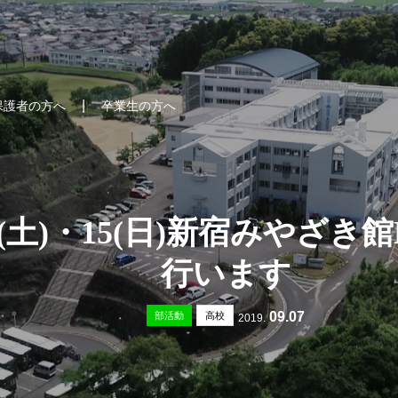
保護者の方へ
卒業生の方へ
4(土)・15(日)新宿みやざき
行います
09.07
部活動
高校
2019.