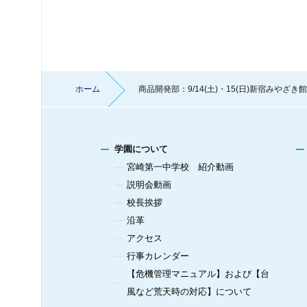
ホーム
商品開発部：9/14(土)・15(日)新宿みやざ
学園について
宮崎第一中学校 紹介動画
説明会動画
校長挨拶
沿革
アクセス
行事カレンダー
【危機管理マニュアル】および【台
風など荒天時の対応】について