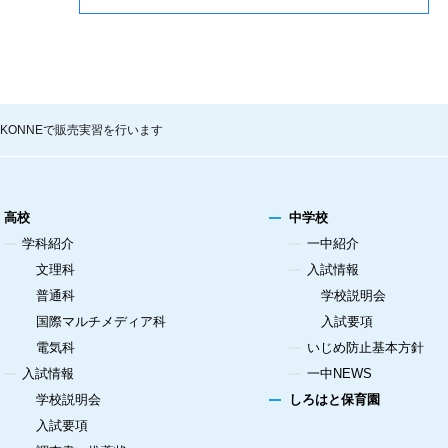
き館KONNEで販売実習を行います
高校
中学校
学科紹介
一中紹介
文理科
入試情報
普通科
学校説明会
国際マルチメディア科
入試要項
電気科
いじめ防止基本方針
入試情報
一中NEWS
学校説明会
しろはと保育園
入試要項