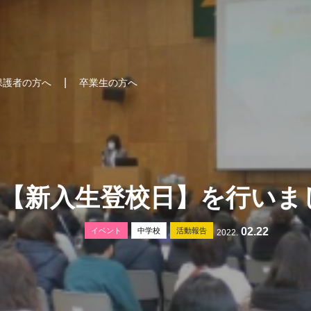
保護者の方へ
卒業生の方へ
【新入生登校日】を行いま
02.22
イベント
中学校
活動報告
2022.