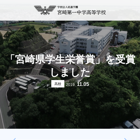
「宮崎県学生栄誉賞」を受賞
しました
11.05
高校
2019.