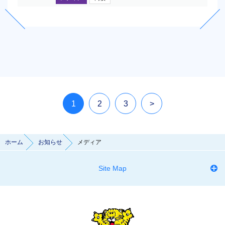
1
2
3
>
ホーム
お知らせ
メディア
Site Map