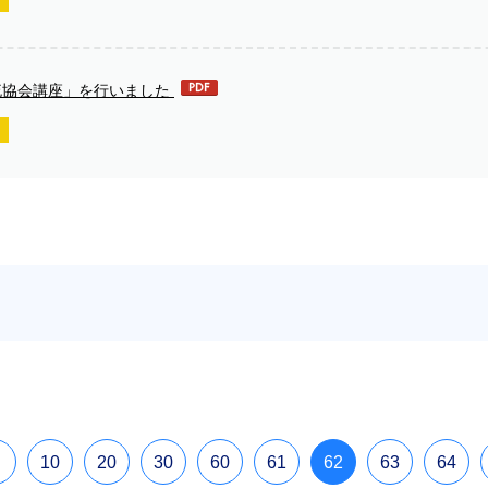
流協会講座」を行いました
10
20
30
60
61
62
63
64