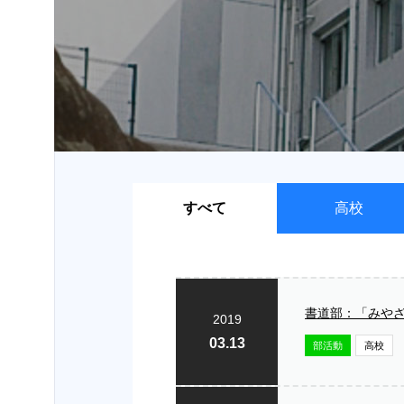
受験
生・保護者
の方へ
在学
生・保護者
の方へ
卒業生
すべて
高校
の方へ
お問い
合わせ
書道部：「みや
2019
03.13
部活動
高校