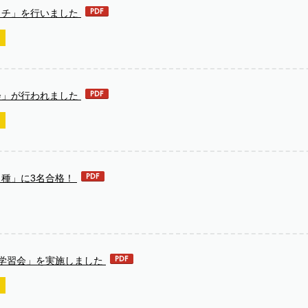
ッチ」を行いました
会」が行われました
甲種」に3名合格！
備学習会」を実施しました