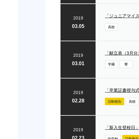
「ジュニアマイ
2019
03.05
高校
「献立表（3月
2019
03.01
学園
寮
「卒業証書授与
2019
02.28
活動報告
高校
「新入生登校日
2019
02.23
中学校
活動報告