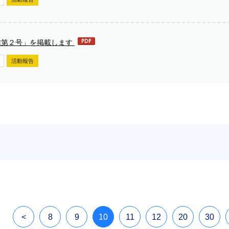
信第２号」を掲載します
活動報告
<
8
9
10
11
12
20
30