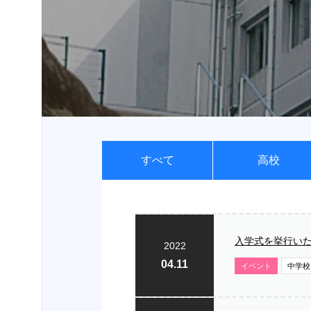
受験
生・保護者
の方へ
在学
生・保護者
の方へ
卒業生
すべて
高校
の方へ
お問い
合わせ
入学式を挙行い
2022
04.11
イベント
中学校